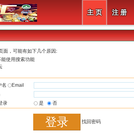
主 页
注 册
页面，可能有如下几个原因:
不能使用搜索功能
坛
户名
Email
码
登录
是
否
找回密码