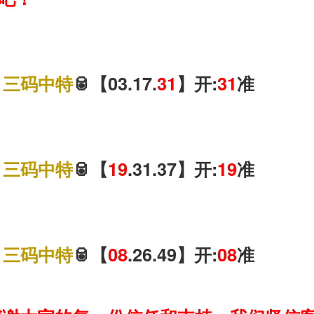

三码中特
🥫【03.17.
31
】开:
31
准

三码中特
🥫【
19
.31.37】开:
19
准

三码中特
🥫【
08
.26.49】开:
08
准