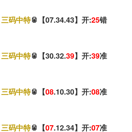

三码中特
🥫【07.34.43】开:
25
错

三码中特
🥫【30.32.
39
】开:
39
准

三码中特
🥫【
08
.10.30】开:
08
准

三码中特
🥫【
07
.12.34】开:
07
准