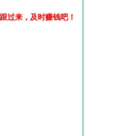
跟过来，及时赚钱吧！