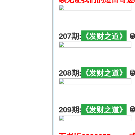
207期:
《发财之道》

208期:
《发财之道》

209期:
《发财之道》
