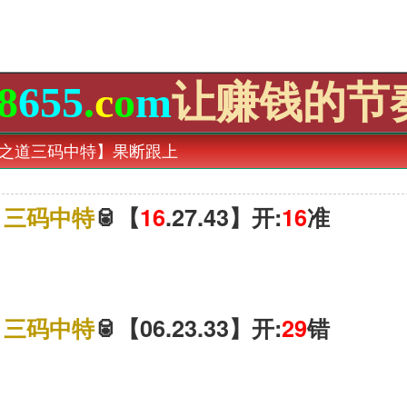
8
655
.
c
o
m
让赚钱的节
财之道三码中特】果断跟上

三码中特
🥫【
16
.27.43】开:
16
准

三码中特
🥫【06.23.33】开:
29
错