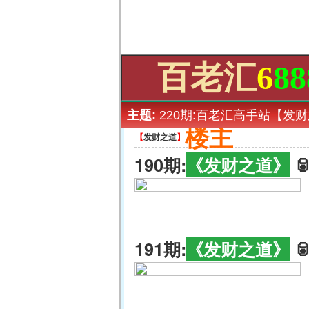
百老汇
6
88
主题:
220期:百老汇高手站【发
楼主
【
发财之道
】
190期:
《发财之道》

191期:
《发财之道》
