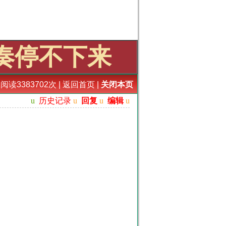
奏停不下来
阅读
3383702
次 |
返回首页
|
关闭本页
u
历史记录
u
回复
u
编辑
u