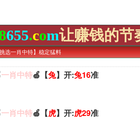
8
655
.
c
o
m
让赚钱的节
富挑选一肖中特】稳定猛料

一肖中特
🍏【
兔
】开:
兔16
准

一肖中特
🍏【
虎
】开:
虎29
准