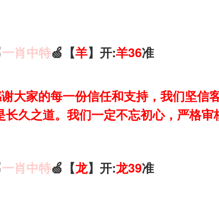

一肖中特
🍏【
羊
】开:
羊36
准
com感谢大家的每一份信任和支持，我们坚
是长久之道。我们一定不忘初心，严格审

一肖中特
🍏【
龙
】开:
龙39
准