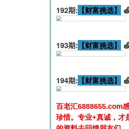
192期:
【财富挑选】

193期:
【财富挑选】

194期:
【财富挑选】

百老汇6888655.
珍惜。专业+真诚，才
的资料去回馈朋友们。