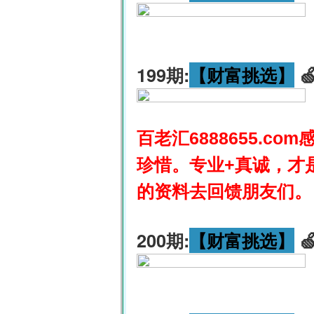
199期:
【财富挑选】

百老汇6888655.
珍惜。专业+真诚，才
的资料去回馈朋友们。
200期:
【财富挑选】
