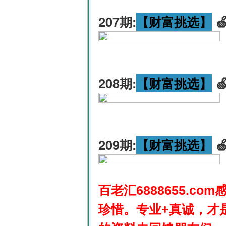
207期:
【财富挑选】

208期:
【财富挑选】

209期:
【财富挑选】

百老汇6888655.
珍惜。专业+真诚，才