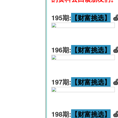
195期:
【财富挑选】

196期:
【财富挑选】

197期:
【财富挑选】

198期:
【财富挑选】
