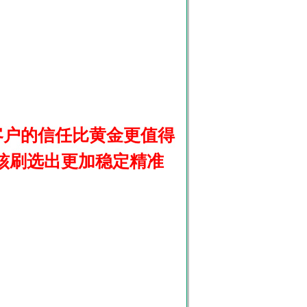
信客户的信任比黄金更值得
核刷选出更加稳定精准