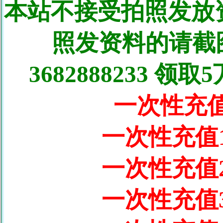
本站不接受拍照发放
照发资料的请截
3682888233
一次性充值5
一次性充值1
一次性充值2
一次性充值3