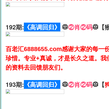
192期:
《高调回归》
🥼
②肖②码
🥼【
百老汇6888655.com感谢大家的
珍惜。专业+真诚，才是长久之道。我
的资料去回馈朋友们。
193期:
《高调回归》
🥼
②肖②码
🥼【