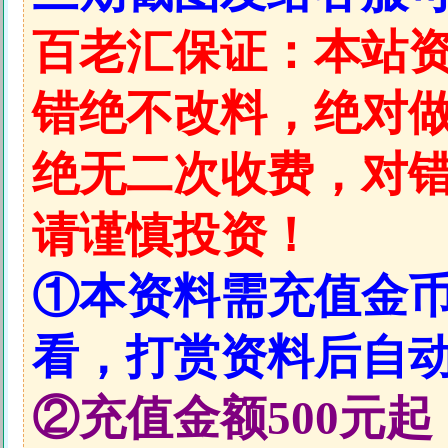
百老汇保证：本站
错绝不改料，绝对做
绝无二次收费，对
请谨慎投资！
①本资料需充值金
看，打赏资料后自
②充值金额500元