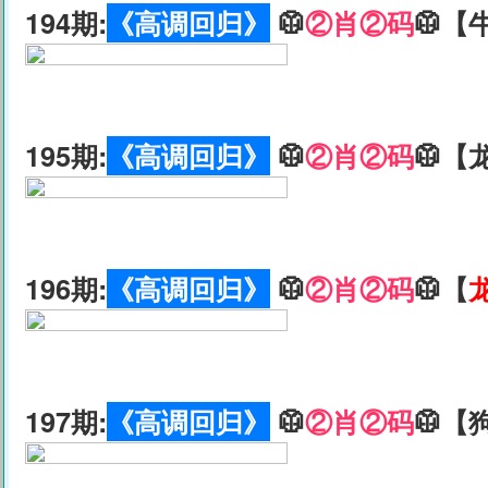
194期:
《高调回归》
🥼
②肖②码
🥼【
195期:
《高调回归》
🥼
②肖②码
🥼【
196期:
《高调回归》
🥼
②肖②码
🥼【
197期:
《高调回归》
🥼
②肖②码
🥼【