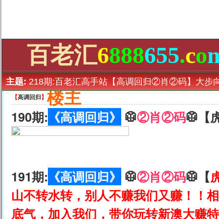
百老汇
6
888
655
.
c
o
主题:
218期:百老汇高手站【高调回归②肖②码】大步
楼主
【
高调回归
】
190期:
《高调回归》
🥼
②肖②码
🥼【
191期:
《高调回归》
🥼
②肖②码
🥼【
山不转水转，别人不赚我们又赚！！相
底气，加入我们，带你玩转新澳大赚特