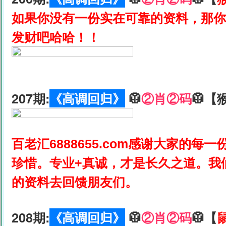
如果你没有一份实在可靠的资料，那你
发财吧哈哈！！
207期:
《高调回归》
🥼
②肖②码
🥼【
百老汇6888655.com感谢大家的
珍惜。专业+真诚，才是长久之道。我
的资料去回馈朋友们。
208期:
《高调回归》
🥼
②肖②码
🥼【