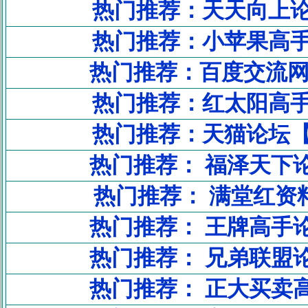
热门推荐：天天向上
热门推荐：小苹果高
热门推荐：百度交流网
热门推荐：红太阳高
热门推荐：天猫论坛
热门推荐： 福泽天下
热门推荐： 满堂红资
热门推荐： 王牌高手
热门推荐： 兄弟联盟
热门推荐： 正大买卖