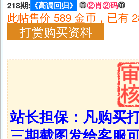
218期:
《高调回归》
🥼
②肖②码
🥼
此帖售价 589 金币，已有 2
站长担保：凡购买
三期截图发给客服