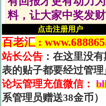
有回报才更有动力为
料，让大家中奖发财
点击注册用户
百老汇
: www.688865
站长公告
：在这里没有
表的贴子都要经过管理
论坛管理充值微信：
b
系管理员赠送38金币）