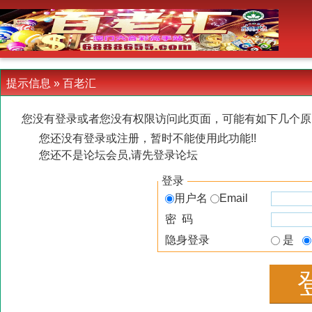
-->
提示信息 »
百老汇
您没有登录或者您没有权限访问此页面，可能有如下几个原
您还没有登录或注册，暂时不能使用此功能!!
您还不是论坛会员,请先登录论坛
登录
用户名
Email
密 码
隐身登录
是