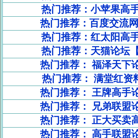
热门推荐：小苹果高
热门推荐：百度交流网
热门推荐：红太阳高
热门推荐：天猫论坛
热门推荐： 福泽天下
热门推荐： 满堂红资
热门推荐： 王牌高手
热门推荐： 兄弟联盟
热门推荐： 正大买卖
热门推荐： 高手联盟