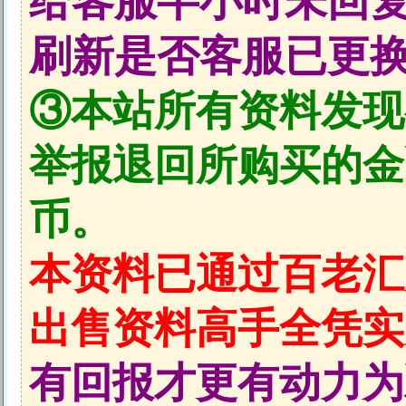
给客服半小时未回
刷新是否客服已更
③本站所有资料发现
举报退回所购买的金币
币。
本资料已通过百老汇
出售资料高手全凭实
有回报才更有动力为