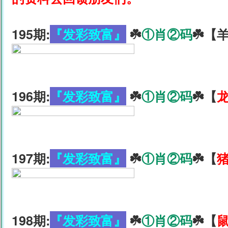
195期:
『发彩致富』
☘️
①肖②码
☘️【羊
196期:
『发彩致富』
☘️
①肖②码
☘️【
197期:
『发彩致富』
☘️
①肖②码
☘️【
198期:
『发彩致富』
☘️
①肖②码
☘️【