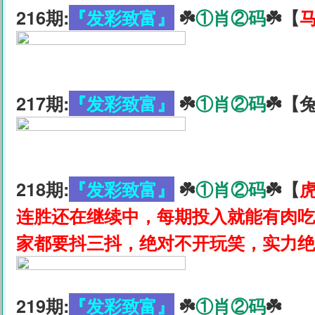
216期:
『发彩致富』
☘️
①肖②码
☘️【
217期:
『发彩致富』
☘️
①肖②码
☘️【兔
218期:
『发彩致富』
☘️
①肖②码
☘️【
连胜还在继续中，每期投入就能有肉吃
家都要抖三抖，绝对不开玩笑，实力绝
219期:
『发彩致富』
☘️
①肖②码
☘️