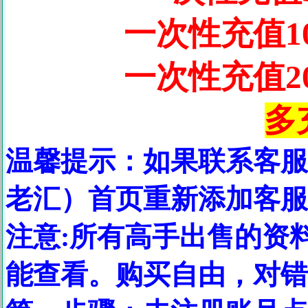
一次性充值10
一次性充值20
多
温馨提示：如果联系客服
老汇）首页重新添加客服
注意:所有高手出售的资
能查看。购买自由，对