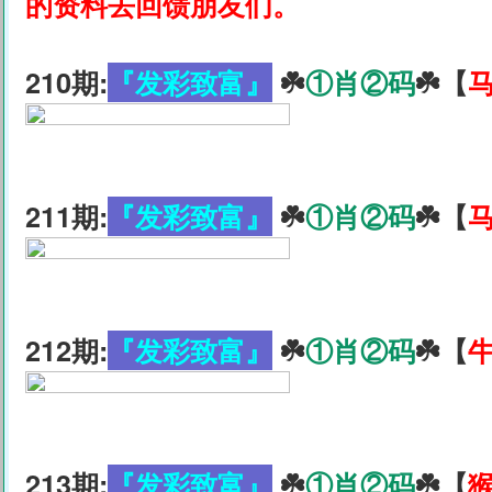
的资料去回馈朋友们。
210期:
『发彩致富』
☘️
①肖②码
☘️【
211期:
『发彩致富』
☘️
①肖②码
☘️【
212期:
『发彩致富』
☘️
①肖②码
☘️【
213期:
『发彩致富』
☘️
①肖②码
☘️【