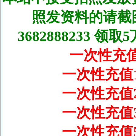
照发资料的请截
3682888233
一次性充值5
一次性充值1
一次性充值2
一次性充值3
一次性充值5