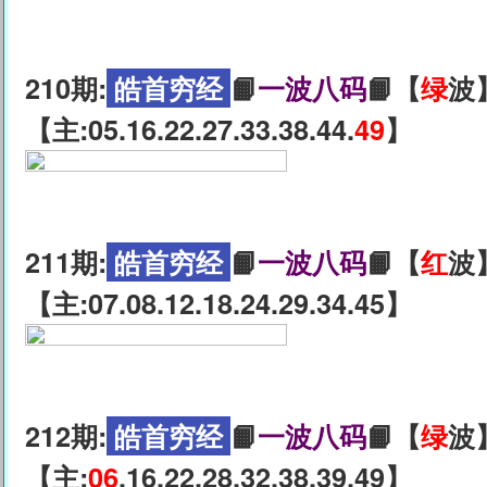
210期:
皓首穷经
📙
一波八码
📙【
绿
波
【主:05.16.22.27.33.38.44.
49
】
211期:
皓首穷经
📙
一波八码
📙【
红
波
【主:07.08.12.18.24.29.34.45】
212期:
皓首穷经
📙
一波八码
📙【
绿
波
【主:
06
.16.22.28.32.38.39.49】