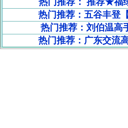
热门推荐： 推荐★福
热门推荐：五谷丰登
热门推荐：刘伯温高手
热门推荐：广东交流高