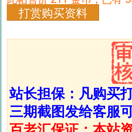
站长担保：凡购买
三期截图发给客服
百老汇保证：本站