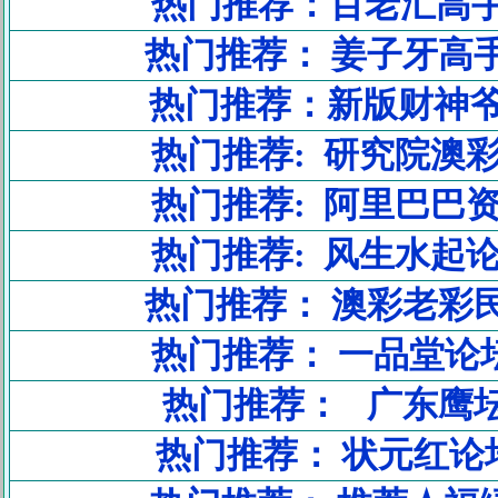
热门推荐：百老汇高手
热门推荐： 姜子牙高
热门推荐：新版财神
热门推荐: 研究院澳
热门推荐: 阿里巴巴
热门推荐: 风生水起
热门推荐： 澳彩老彩
热门推荐： 一品堂论
热门推荐： 广东鹰坛
热门推荐： 状元红论坛