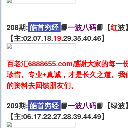
208期:
皓首穷经
📙
一波八码
📙【
红
波
【主:02.07.18.
19
.29.35.40.46】
百老汇6888655.com感谢大家的
珍惜。专业+真诚，才是长久之道。我
的资料去回馈朋友们。
209期:
皓首穷经
📙
一波八码
📙【绿波
【主:06.17.22.27.28.39.44.49】