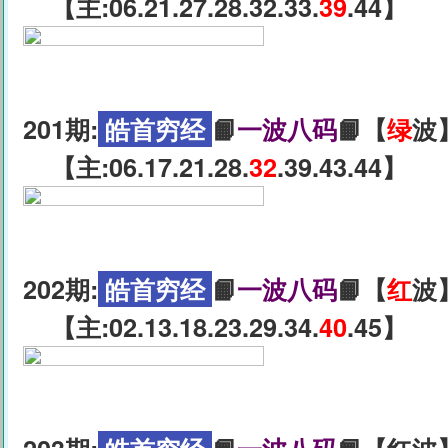
【主:06.21.27.28.32.33.
39
.44】
201期:
皓首穷经
📙
一波八码
📙【
绿
波
【主:06.17.21.28.
32
.39.43.44】
202期:
皓首穷经
📙
一波八码
📙【
红
波
【主:02.13.18.23.29.34.
40
.45】