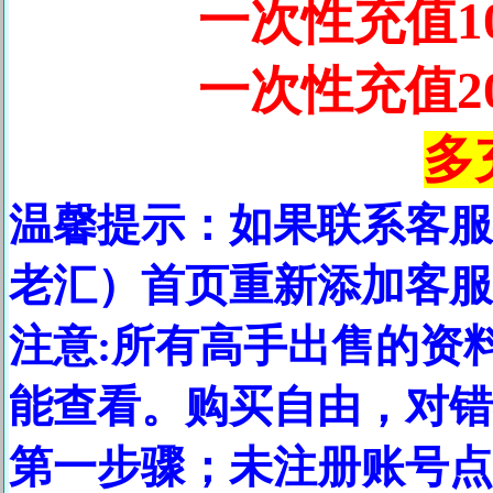
一次性充值10
一次性充值20
多
温馨提示：如果联系客服
老汇）首页重新添加客服
注意:所有高手出售的资
能查看。购买自由，对
第一步骤；未注册账号点