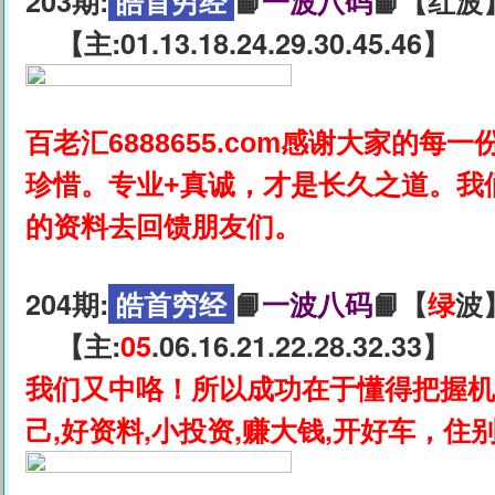
203期:
皓首穷经
📙
一波八码
📙【红波
【主:01.13.18.24.29.30.45.46】
百老汇6888655.com感谢大家的
珍惜。专业+真诚，才是长久之道。我
的资料去回馈朋友们。
204期:
皓首穷经
📙
一波八码
📙【
绿
波
【主:
05
.06.16.21.22.28.32.33】
我们又中咯！所以成功在于懂得把握机会
己,好资料,小投资,赚大钱,开好车，住