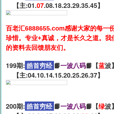
【主:01.
07
.08.18.23.29.35.45】
百老汇6888655.com感谢大家的
珍惜。专业+真诚，才是长久之道。我
的资料去回馈朋友们。
199期:
皓首穷经
📙
一波八码
📙【
蓝
波
【主:04.10.14.15.20.25.26.37】
200期:
皓首穷经
📙
一波八码
📙【
绿
波