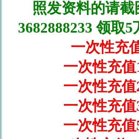
照发资料的请截
3682888233
一次性充值5
一次性充值1
一次性充值2
一次性充值3
一次性充值5