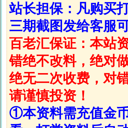
站长担保：凡购买
三期截图发给客服
百老汇保证：本站
错绝不改料，绝对做
绝无二次收费，对
请谨慎投资！
①本资料需充值金