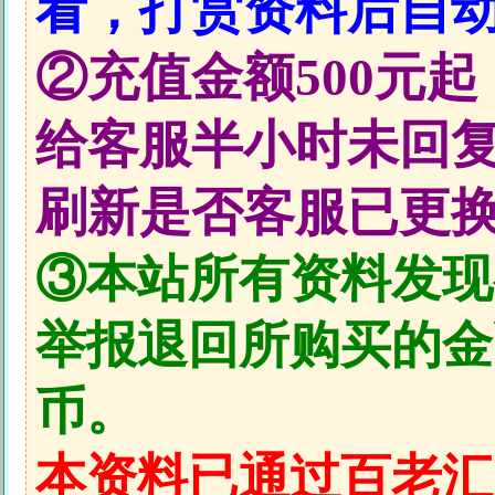
看，打赏资料后自
②充值金额500元
给客服半小时未回
刷新是否客服已更
③本站所有资料发现
举报退回所购买的金币
币。
本资料已通过百老汇