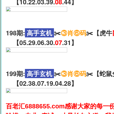
【10.22.03.39.
08
.44】
198期:
高手玄机
✂️
③肖⑥码
✂️【虎牛
【05.29.06.30.
07
.31】
199期:
高手玄机
✂️
③肖⑥码
✂️【蛇鼠
【02.38.07.19.04.28】
百老汇6888655.com感谢大家的