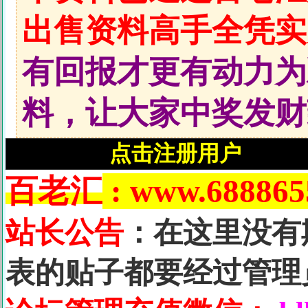
出售资料高手全凭实
有回报才更有动力为
料，让大家中奖发财
点击注册用户
百老汇
: www.688865
站长公告
：在这里没有
表的贴子都要经过管理