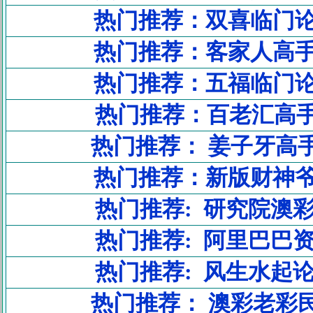
热门推荐：双喜临门
热门推荐：客家人高
热门推荐：五福临门
热门推荐：百老汇高手
热门推荐： 姜子牙高
热门推荐：新版财神
热门推荐: 研究院澳
热门推荐: 阿里巴巴
热门推荐: 风生水起
热门推荐： 澳彩老彩