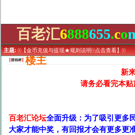
百老汇
6
888
655
.
c
o
主题:
🀄【金币充值与提现★规则说明🀄点击查看】🀄
楼主
【
摇钱树
】
新
请务必看完本贴
百老汇论坛
全面升级：为了吸引更多
大家才能中奖，有回报才会有更多更