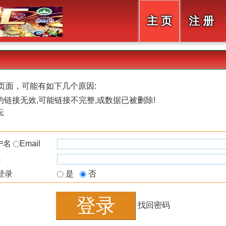
主 页
注 册
页面，可能有如下几个原因:
链接无效,可能链接不完整,或数据已被删除!
坛
户名
Email
码
登录
是
否
找回密码