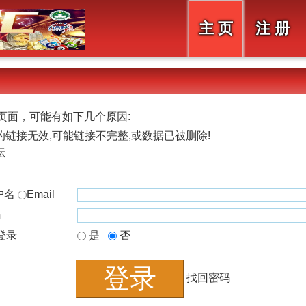
主 页
注 册
页面，可能有如下几个原因:
链接无效,可能链接不完整,或数据已被删除!
坛
户名
Email
码
登录
是
否
找回密码