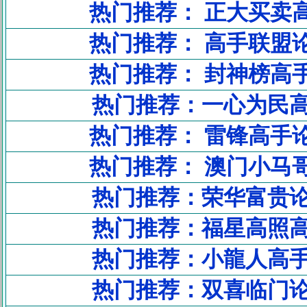
热门推荐： 正大买卖
热门推荐： 高手联盟
热门推荐： 封神榜高
热门推荐：一心为民
热门推荐： 雷锋高手
热门推荐： 澳门小马
热门推荐：荣华富贵
热门推荐：福星高照
热门推荐：小龍人高
热门推荐：双喜临门