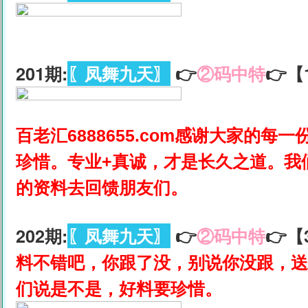
201期:
〖凤舞九天〗
👉
②码中特
👉【
百老汇6888655.com感谢大家的
珍惜。专业+真诚，才是长久之道。我
的资料去回馈朋友们。
202期:
〖凤舞九天〗
👉
②码中特
👉【3
料不错吧，你跟了没，别说你没跟，送
们说是不是，好料要珍惜。