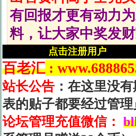
有回报才更有动力为
料，让大家中奖发财
点击注册用户
百老汇
: www.688865
站长公告
：在这里没有
表的贴子都要经过管理
论坛管理充值微信：
b