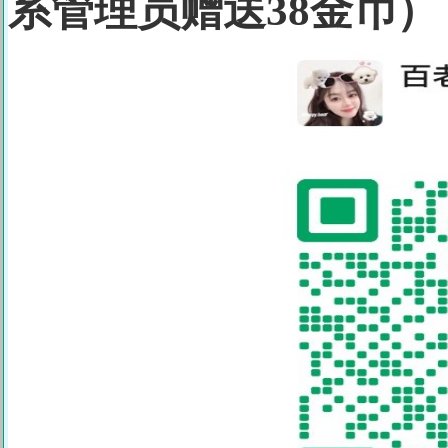
系管理员赠送38金币）