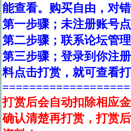
能查看。购买自由，对
第一步骤；未注册账号点
第二步骤；联系论坛管
第三步骤；登录到你注册
料点击打赏，就可查看
==================
打赏后会自动扣除相应金
确认清楚再打赏，打赏后