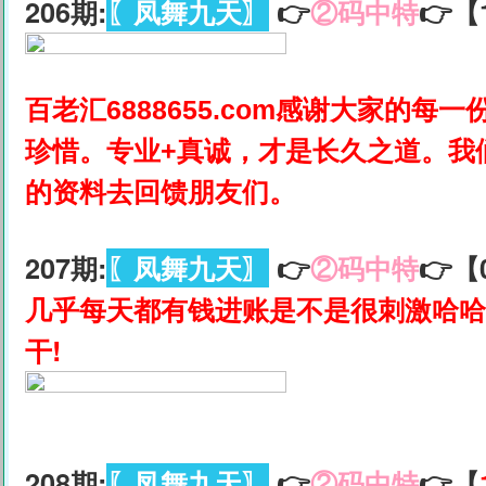
206期:
〖凤舞九天〗
👉
②码中特
👉【
百老汇6888655.com感谢大家的
珍惜。专业+真诚，才是长久之道。我
的资料去回馈朋友们。
207期:
〖凤舞九天〗
👉
②码中特
👉【0
几乎每天都有钱进账是不是很刺激哈哈
干!
208期:
〖凤舞九天〗
👉
②码中特
👉【