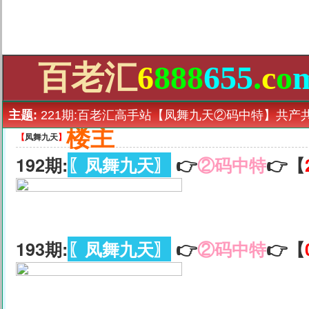
百老汇
6
888
655
.
c
o
主题:
221期:百老汇高手站【凤舞九天②码中特】共产
楼主
【
凤舞九天
】
192期:
〖凤舞九天〗
👉
②码中特
👉【
193期:
〖凤舞九天〗
👉
②码中特
👉【