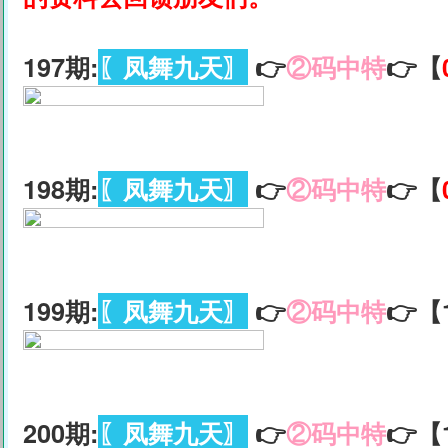
197期:
〖凤舞九天〗
👉
②码中特
👉【
198期:
〖凤舞九天〗
👉
②码中特
👉【
199期:
〖凤舞九天〗
👉
②码中特
👉【1
200期:
〖凤舞九天〗
👉
②码中特
👉【1