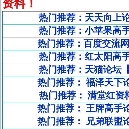
资料！
热门推荐：天天向上
热门推荐：小苹果高
热门推荐：百度交流网
热门推荐：红太阳高
热门推荐：天猫论坛
热门推荐： 福泽天下
热门推荐： 满堂红资
热门推荐： 王牌高手
热门推荐： 兄弟联盟