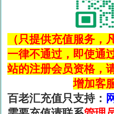
（只提供充值服务，
一律不通过，即使通
站的注册会员资格，
增加客
百老汇充值只支持：
需要充值请联系
管理