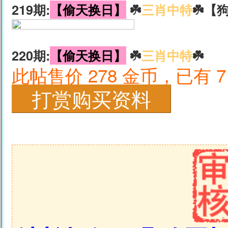
219期:
【偷天换日】
☘️
三肖中特
☘️【
220期:
【偷天换日】
☘️
三肖中特
☘️
此帖售价 278 金币，已有 