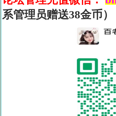
系管理员赠送38金币）