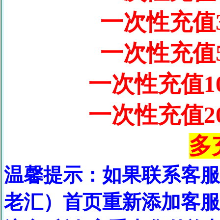
一次性充值3
一次性充值5
一次性充值10
一次性充值20
多
温馨提示：如果联系客服
老汇）首页重新添加客服