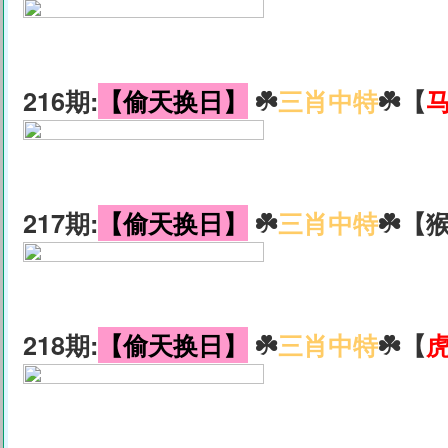
216期:
【偷天换日】
☘️
三肖中特
☘️【
217期:
【偷天换日】
☘️
三肖中特
☘️【猴
218期:
【偷天换日】
☘️
三肖中特
☘️【