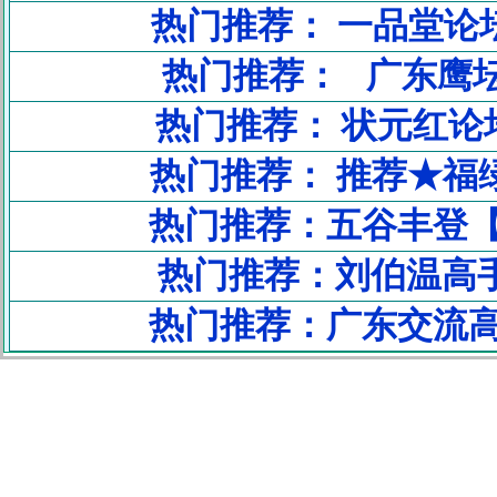
热门推荐： 一品堂论
热门推荐： 广东鹰坛
热门推荐： 状元红论坛
热门推荐： 推荐★福
热门推荐：五谷丰登
热门推荐：刘伯温高手
热门推荐：广东交流高