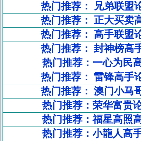
热门推荐： 兄弟联盟
热门推荐： 正大买卖
热门推荐： 高手联盟
热门推荐： 封神榜高
热门推荐：一心为民
热门推荐： 雷锋高手
热门推荐： 澳门小马
热门推荐：荣华富贵
热门推荐：福星高照
热门推荐：小龍人高