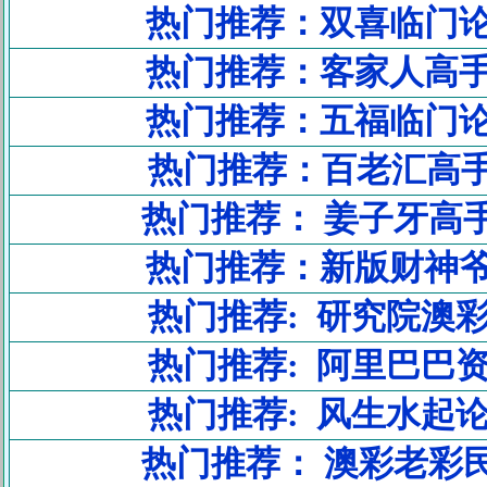
热门推荐：双喜临门
热门推荐：客家人高
热门推荐：五福临门
热门推荐：百老汇高手
热门推荐： 姜子牙高
热门推荐：新版财神
热门推荐: 研究院澳
热门推荐: 阿里巴巴
热门推荐: 风生水起
热门推荐： 澳彩老彩