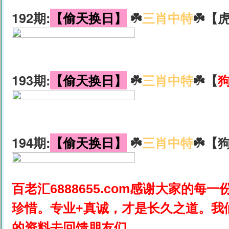
192期:
【偷天换日】
☘️
三肖中特
☘️【虎
193期:
【偷天换日】
☘️
三肖中特
☘️【
194期:
【偷天换日】
☘️
三肖中特
☘️【狗
百老汇6888655.com感谢大家的
珍惜。专业+真诚，才是长久之道。我
的资料去回馈朋友们。