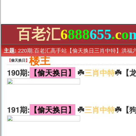
百老汇
6
888
655
.
c
o
主题:
220期:百老汇高手站【偷天换日三肖中特】洪福
楼主
【
偷天换日
】
190期:
【偷天换日】
☘️
三肖中特
☘️【
191期:
【偷天换日】
☘️
三肖中特
☘️【狗