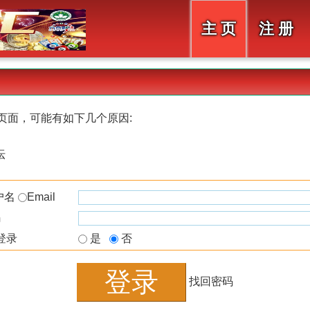
主 页
注 册
页面，可能有如下几个原因:
坛
户名
Email
码
登录
是
否
找回密码