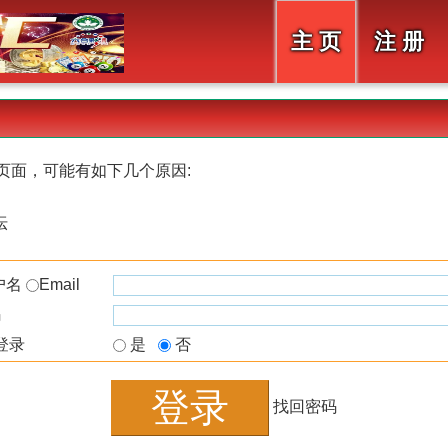
主 页
注 册
页面，可能有如下几个原因:
坛
户名
Email
码
登录
是
否
找回密码