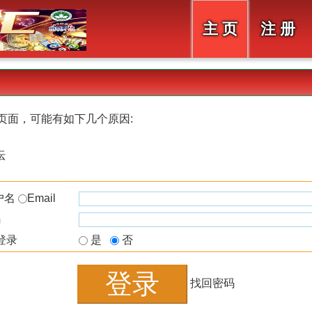
主 页
注 册
页面，可能有如下几个原因:
坛
户名
Email
码
登录
是
否
找回密码