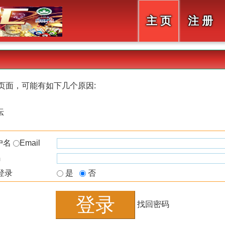
主 页
注 册
页面，可能有如下几个原因:
坛
户名
Email
码
登录
是
否
找回密码